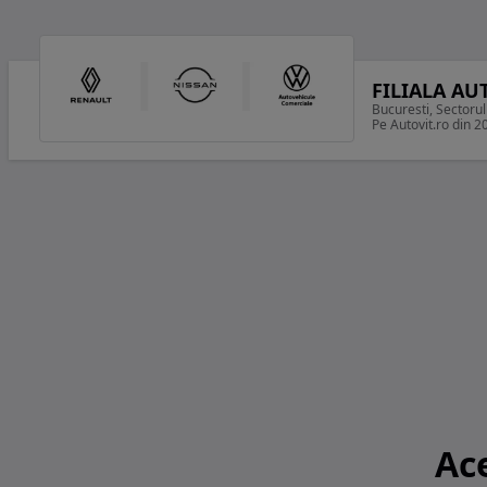
FILIALA A
Bucuresti, Sectorul
Pe Autovit.ro din 2
Ac