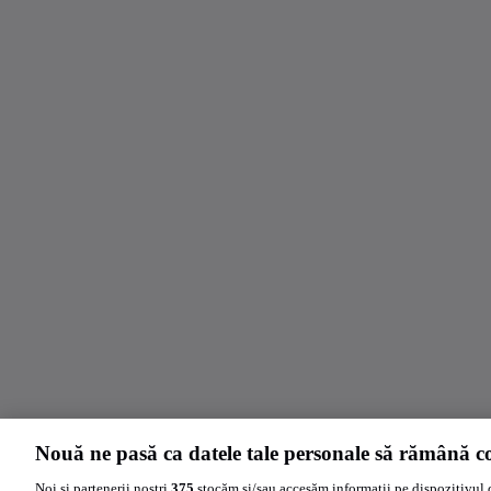
Nouă ne pasă ca datele tale personale să rămână co
Noi și partenerii noștri
375
stocăm și/sau accesăm informații pe dispozitivul 