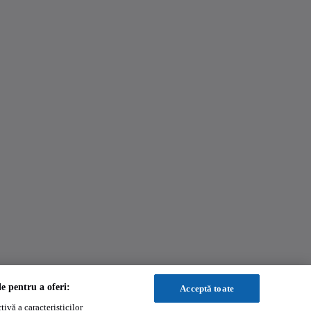
le pentru a oferi:
Acceptă toate
ivă a caracteristicilor