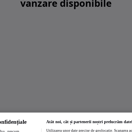
vanzare disponibile
nfidențiale
Atât noi, cât și partenerii noștri prelucrăm date
Utilizarea unor date precise de geolocație. Scanarea act
dvs., precum